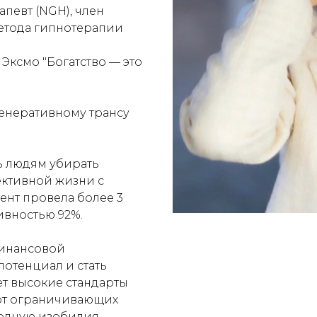
певт (NGH), член
метода гипнотерапии
 Эксмо "Богатство — это
енеративному трансу
ь людям убирать
ективной жизни с
нт провела более 3
ивностью 92%.
 финансовой
потенциал и стать
ет высокие стандарты
я от ограничивающих
олную изобилия.