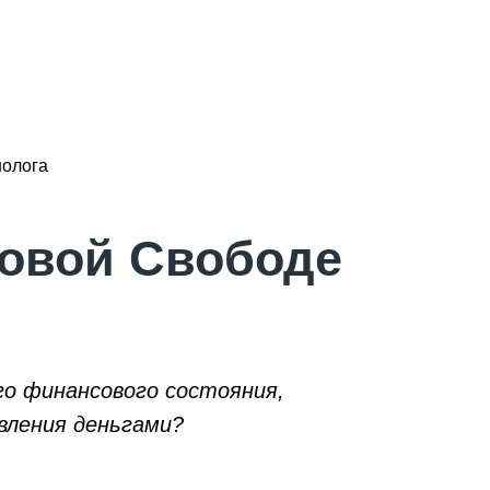
нолога
совой Свободе
го финансового состояния,
вления деньгами?