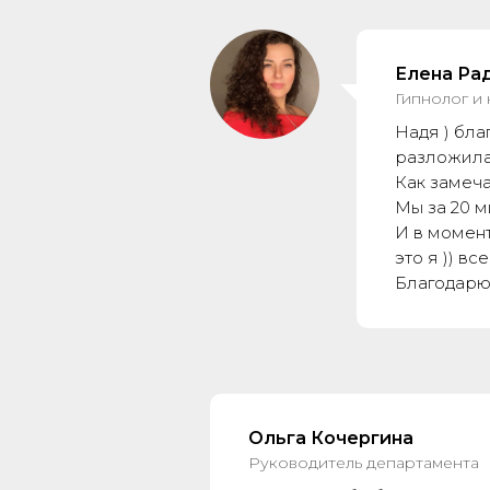
Елена Ра
Гипнолог и
Надя ) бла
разложила)
Как замеча
Мы за 20 м
И в момент
это я )) вс
Благодарю 
Ольга Кочергина
Руководитель департамента