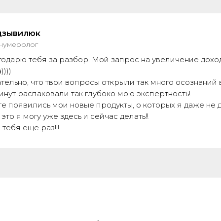
дзывилюк
 нумеролог
годарю тебя за разбор. Мой запрос на увеличение доход
)))
тельно, что твои вопросы открыли так много осознаний в
инут распаковали так глубоко мою экспертность!
е появились мои новые продукты, о которых я даже не д
е это я могу уже здесь и сейчас делать!!
тебя еще раз!!!