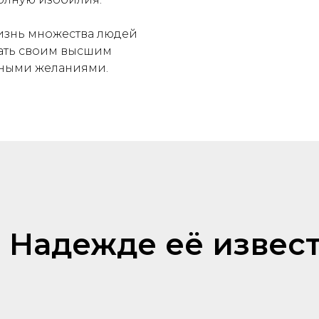
жизнь множества людей
вать своим высшим
нными желаниями.
о Надежде её изве