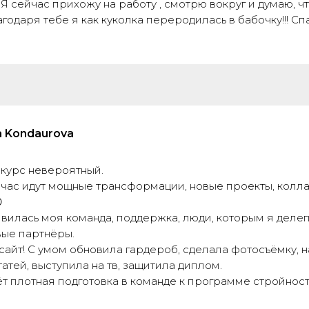
! Я сейчас прихожу на работу , смотрю вокруг и думаю, ч
агодаря тебе я как куколка переродилась в бабочку!!! С
a Kondaurova
 курс невероятный.
йчас идут мощные трансформации, новые проекты, колл

явилась моя команда, поддержка, люди, которым я деле
вые партнёры.
сайт! С умом обновила гардероб, сделала фотосъёмку, 
татей, выступила на тв, защитила диплом.
т плотная подготовка в команде к программе стройност