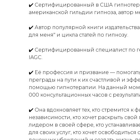
✔️ Сертифицированный в США гипнотера
американской гильдии гипноза, автор 
✔️ Автор популярной книги издательства
для меня" и цикла статей по гипнозу.
✔️ Сертифицированный специалист по г
IAGC.
✔️ Её профессия и призвание — помогат
преграды на пути к их счастливой и эфф
помощью гипнотерапии. На данный моме
000 консультационных часов с результат
✔️ Она вдохновляет тех, кто стремится к
независимости, кто хочет раскрыть свой 
лидером в своей сфере, кто устанавлива
для своих услуг, кто хочет освободитьс
денежных убеждений и создать жизнь, п