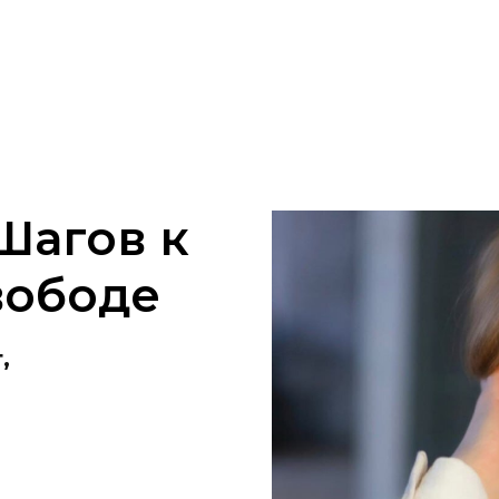
Шагов к
вободе
,