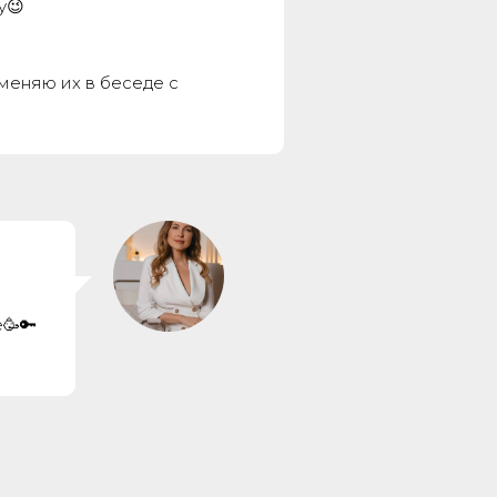
у😉
меняю их в беседе с
е🥳🔑