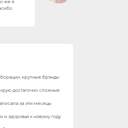
то же я
пасибо
аборации, крупные брэнды
гирую достаточно сложные
написала за эти месяцы
и и здоровья к новому году