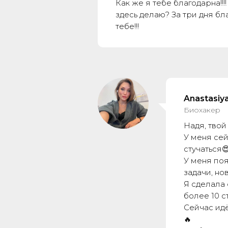
Как же я тебе благодарна!!!
здесь делаю? За три дня бл
тебе!!!
Anastasiy
Биохакер
Надя, твой
У меня се
стучаться
У меня по
задачи, но
Я сделала 
более 10 с
Сейчас идё
🔥