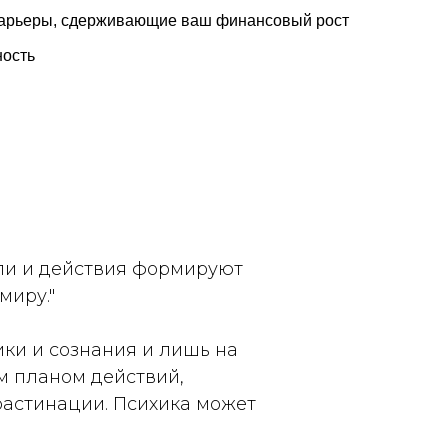
барьеры, сдерживающие ваш финансовый рост
ность
ли и действия формируют
миру."
ики и сознания и лишь на
им планом действий,
крастинации. Психика может