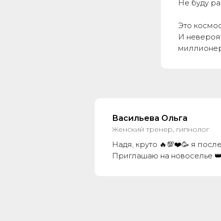
Не буду ра
Это космос
И невероят
миллионер
Васильева Ольга
Женский тренер, гипнолог
Надя, круто 🔥💯❤️🥳 я посл
Приглашаю на новоселье 