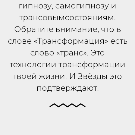
гипнозу, самогипнозу и
Hollywood Star
Hollywood Star
Альба
Ди Каприо
Hollywood Star
Hollywood Star
трансовымсостояниям.
Обратите внимание, что в
слове «Трансформация» есть
слово «транс». Это
технологии трансформации
твоей жизни. И Звёзды это
Скарлетт
Майк Тайсон
Элизабет
Том
Hollywood Star
Йоханссон
Олсен
Холланд
подтверждают.
Hollywood Star
Hollywood Star
Hollywood Star