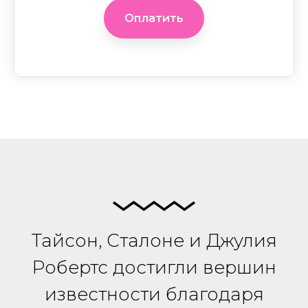
Оплатить
Джулия
Сильвестр
Анджелина
Брэд Питт
Hollywood Star
Робертс
Сталоне
Джоли
Hollywood Star
Hollywood Star
Hollywood Star
Тайсон, Сталоне и Джулия
Робертс достигли вершин
известности благодаря
Джессика
Том Круз
Ева Мендес
Леонардо