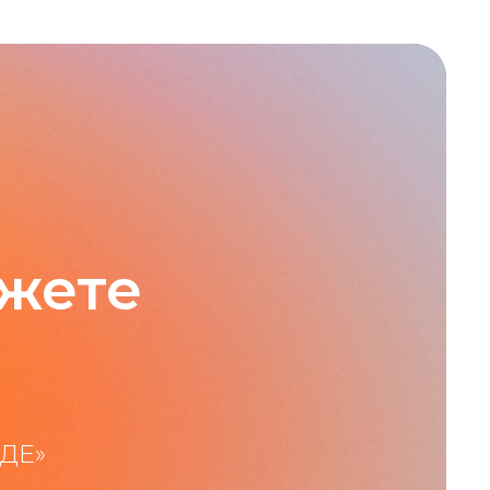
ожете
ОДЕ
»