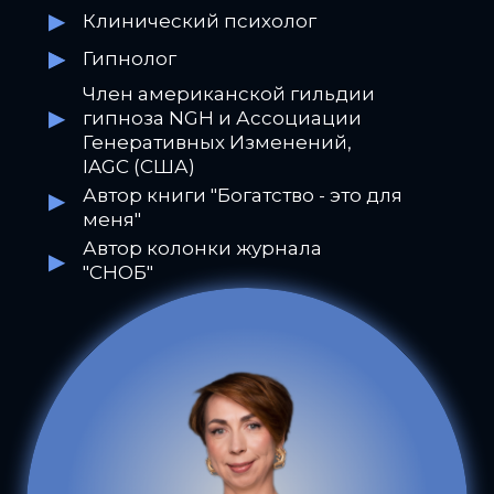
▶
Клинический психолог
▶
▶
Гипнолог
Член американской гильдии
▶
гипноза NGH и Ассоциации
Генеративных Изменений,
IAGC (США)
Автор книги "Богатство - это для
▶
меня"
Автор колонки журнала
▶
"СНОБ"