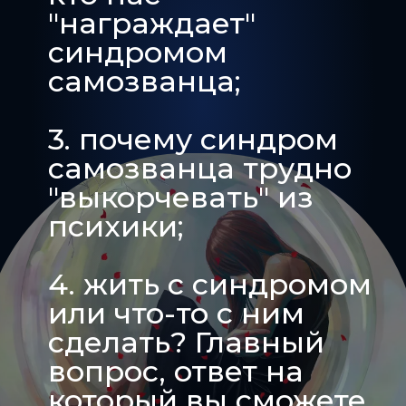
"награждает"
синдромом
самозванца;
3. почему синдром
самозванца трудно
"выкорчевать" из
психики;
4. жить с синдромом
или что-то с ним
сделать? Главный
вопрос, ответ на
который вы сможете