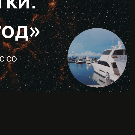
тки.
год»
с со