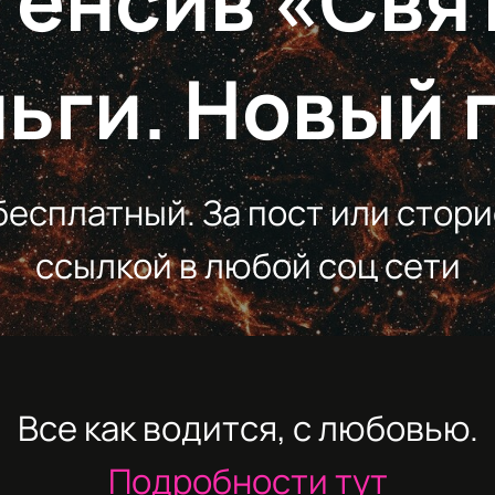
тенсив «Свя
ьги. Новый 
бесплатный. За пост или стори
ссылкой в любой соц сети
Все как водится, с любовью.
Подробности тут