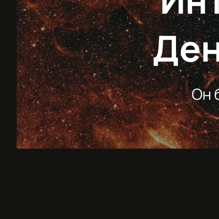
Ин
Ден
Он 